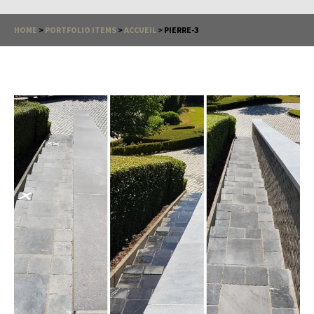
HOME
>
PORTFOLIO ITEMS
>
ACCUEIL
>
PIERRE-3