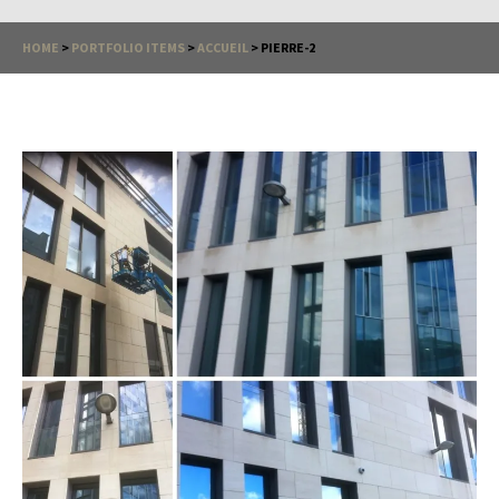
HOME
>
PORTFOLIO ITEMS
>
ACCUEIL
>
PIERRE-2