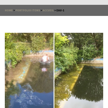
HOME
>
PORTFOLIO ITEMS
>
ACCUEIL
>
EAU-1