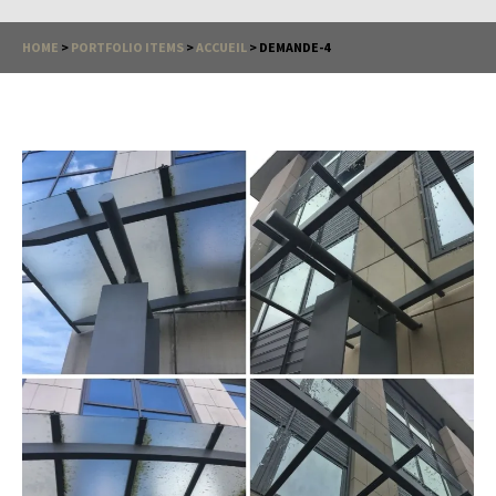
HOME
>
PORTFOLIO ITEMS
>
ACCUEIL
>
DEMANDE-4