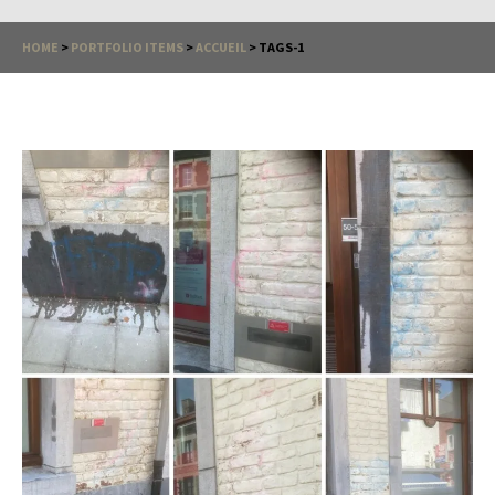
HOME
>
PORTFOLIO ITEMS
>
ACCUEIL
>
TAGS-1