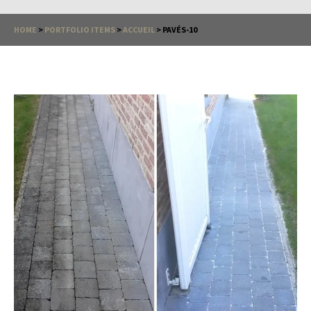
HOME
>
PORTFOLIO ITEMS
>
ACCUEIL
>
PAVÉS-10