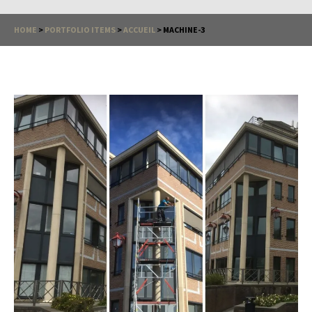
HOME
>
PORTFOLIO ITEMS
>
ACCUEIL
>
MACHINE-3