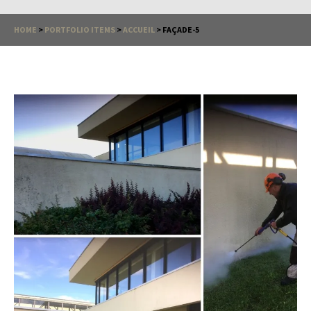
HOME
>
PORTFOLIO ITEMS
>
ACCUEIL
>
FAÇADE-5