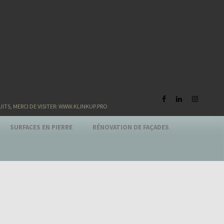
S, MERCI DE VISITER: WWW.KLINKUP.PRO
SURFACES EN PIERRE
RÉNOVATION DE FAÇADES