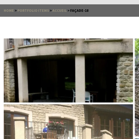
HOME
>
PORTFOLIO ITEMS
>
ACCUEIL
>
FAÇADE-18