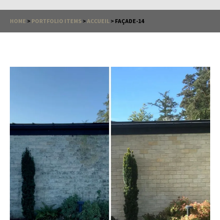
HOME
>
PORTFOLIO ITEMS
>
ACCUEIL
>
FAÇADE-14