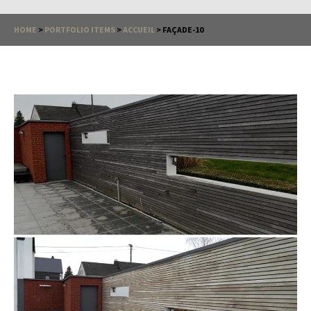
HOME
>
PORTFOLIO ITEMS
>
ACCUEIL
>
FAÇADE-10