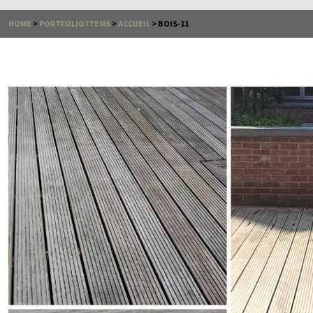
HOME
>
PORTFOLIO ITEMS
>
ACCUEIL
>
BOIS-11