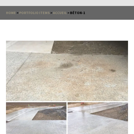
HOME
>
PORTFOLIO ITEMS
>
ACCUEIL
>
BÉTON-1