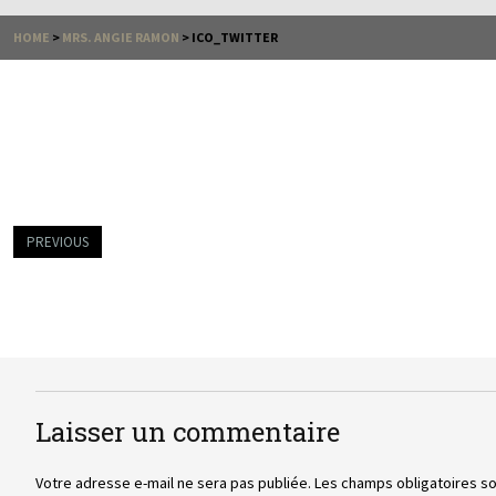
HOME
>
MRS. ANGIE RAMON
>
ICO_TWITTER
PREVIOUS
Laisser un commentaire
Votre adresse e-mail ne sera pas publiée.
Les champs obligatoires s